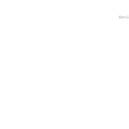
+34 955 72 08 18
Menú
Avanza Ideas